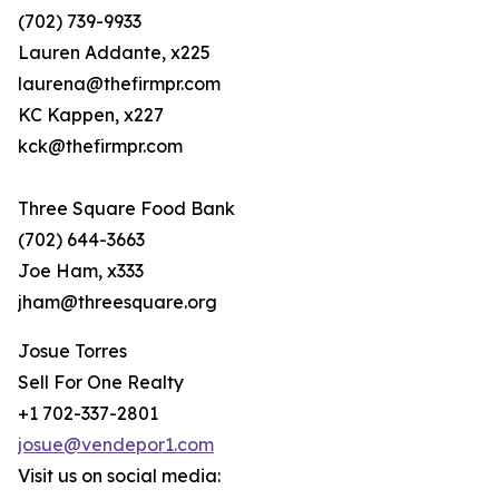
(702) 739-9933
Lauren Addante, x225
laurena@thefirmpr.com
KC Kappen, x227
kck@thefirmpr.com
Three Square Food Bank
(702) 644-3663
Joe Ham, x333
jham@threesquare.org
Josue Torres
Sell For One Realty
+1 702-337-2801
josue@vendepor1.com
Visit us on social media: